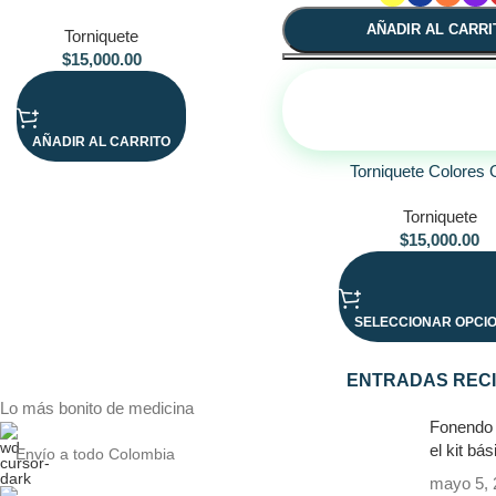
AÑADIR AL CARRI
Torniquete
$
15,000.00
¡ASESÓRATE 
WHATSAPP!
AÑADIR AL CARRITO
Torniquete Colore
Torniquete
$
15,000.00
SELECCIONAR OPCI
ENTRADAS REC
Lo más bonito de medicina
Fonendo
el kit bá
Envío a todo Colombia
mayo 5, 