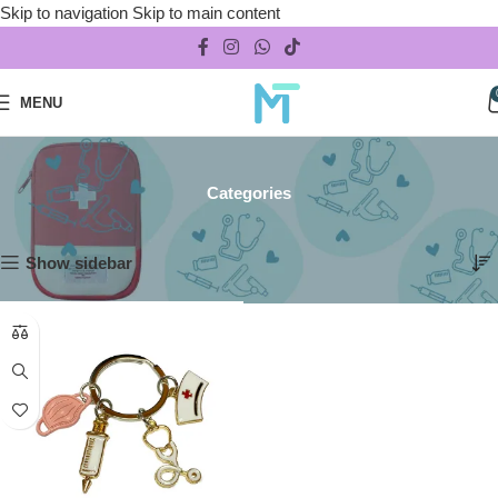
Skip to navigation
Skip to main content
MENU
Llaveros
Categories
Inicio
/
Accesorios
/
Llaveros
Mostrando el único resultado
Show sidebar