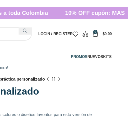
a Colombia
10% OFF cupón: MASTECH
0
LOGIN / REGISTER
$
0.00
PROMOS
NUEVOS
KITS
hora!
 práctica personalizado
onalizado
s colores o diseños favoritos para esta versión de