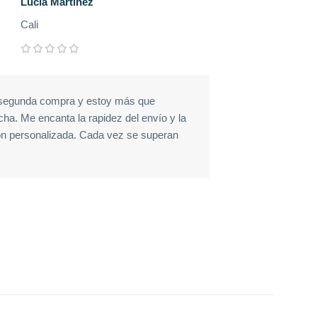
Lucía Martínez
Jo
Cali
Bar
segunda compra y estoy más que
Solicité varios
cha. Me encanta la rapidez del envío y la
llegaron perfe
ón personalizada. Cada vez se superan
envío con pago
gran plus. Mu