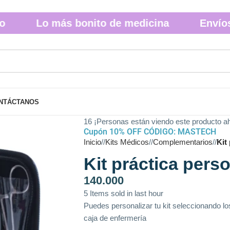
Lo más bonito de medicina
Envíos a tod
NTÁCTANOS
16
¡Personas están viendo este producto a
Cupón 10% OFF CÓDIGO: MASTECH
Inicio
/
Kits Médicos
/
Complementarios
/
Kit
Kit práctica pers
140.000
5
Items sold in last hour
Puedes personalizar tu kit seleccionando lo
caja de enfermería