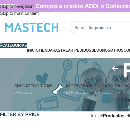
CH
Compra a crédito ADDI o Sistecrédito
Skip to navigation
Skip to main content
CATEGORÍAS
INICIO
TIENDA
RASTREAR PEDIDOS
BLOG
NOSOTROS
CO
SIN CATEGORIZAR
ACCESORIOS
CUIDADO EN CAS
0 Products
10 Products
1 Product
P
1 
FILTER BY PRICE
Inicio
/
Productos et