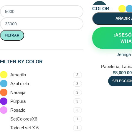
-27%
COLOR
AÑADIR 
¡ASESÓ
FILTRAR
WHA
Jeringa
FILTER BY COLOR
Papelería
,
Lapi
$
8,000.00
Amarillo
3
SELECCIO
Azul cielo
3
Naranja
3
Púrpura
3
Rosado
3
SetColoresX6
1
Todo el set X 6
1