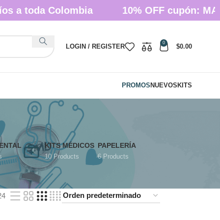
a toda Colombia
10% OFF cupón: MASTE
0
LOGIN / REGISTER
$
0.00
PROMOS
NUEVOS
KITS
ENTAL
KITS MÉDICOS
PAPELERÍA
s
10 Products
6 Products
24