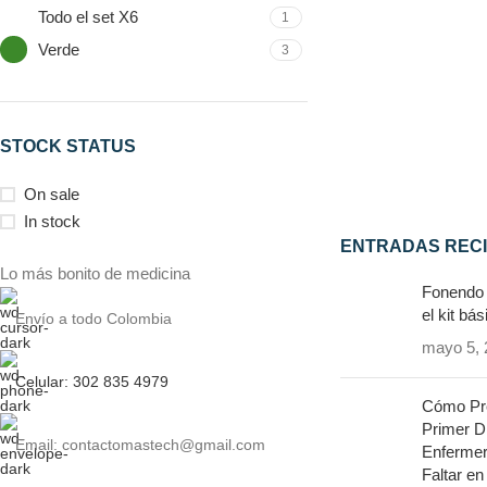
Todo el set X6
1
Verde
3
STOCK STATUS
On sale
In stock
ENTRADAS REC
Lo más bonito de medicina
Fonendo
el kit bá
Envío a todo Colombia
mayo 5, 
Celular: 302 835 4979
Cómo Pre
Primer D
Email: contactomastech@gmail.com
Enfermer
Faltar en 