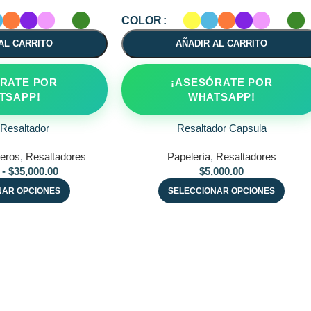
COLOR
AL CARRITO
AÑADIR AL CARRITO
RATE POR
¡ASESÓRATE POR
TSAPP!
WHATSAPP!
 Resaltador
Resaltador Capsula
ceros
,
Resaltadores
Papelería
,
Resaltadores
-
$
35,000.00
$
5,000.00
NAR OPCIONES
SELECCIONAR OPCIONES