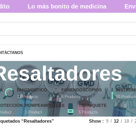
Lo más bonito de medicina
Envíos 
NTÁCTANOS
Resaltadores
A
DIAGNOSTICO
FONENDOSCOPIOS
INSTRUM
12 Products
5 Products
10 Product
ROTECCIÓN
ROMPEAMPOLLAS
TORNIQUETE
Product
1 Product
5 Products
iquetados “Resaltadores”
Show
9
12
18